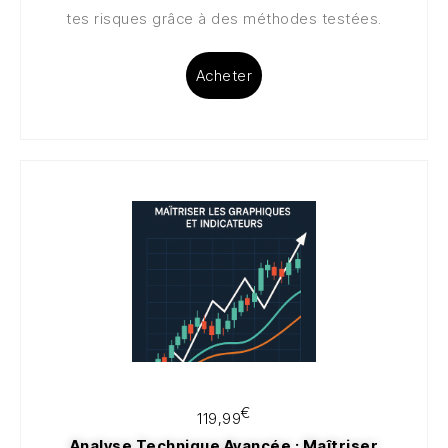
tes risques grâce à des méthodes testées.
Acheter
€
€
119,99
Analyse Technique Avancée : Maîtriser