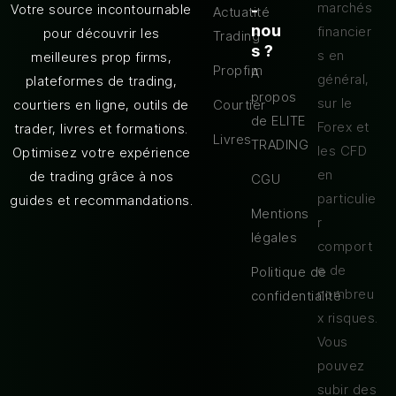
marchés
Votre source incontournable
-
Actuatité
nou
financier
pour découvrir les
Trading
s ?
s en
meilleures prop firms,
Propfim
A
général,
plateformes de trading,
propos
sur le
courtiers en ligne, outils de
Courtier
de ELITE
Forex et
trader, livres et formations.
Livres
TRADING
les CFD
Optimisez votre expérience
en
de trading grâce à nos
CGU
particulie
guides et recommandations.
Mentions
r
légales
comport
e de
Politique de
nombreu
confidentialité
x risques.
Vous
pouvez
subir des